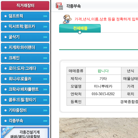
가격,년식,이름,상호 등을 정확하게 입
매매종류
팝니다
년식
제작사
기타
매물상태
모델명
미니뿌레카
가격
연락처
010-5015-0202
위치
등록인
경북종합