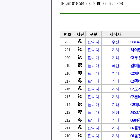
TEL☏ 010-5015-0202 ☎ 054-655-0620
번호
사진
구분
제작사
팝니다
수산
SB147 
222
팝니다
기타
하이
221
팝니다
기타
02
220
팝니다
국산
알미
219
팝니다
기타
02채
218
팝니다
기타
02쪽
217
팝니다
기타
02도
216
팝니다
기타
02본
215
팝니다
기타
02대
214
팝니다
삼성
MX3
213
팝니다
기타
060
212
팝니다
기타
06클
211
팝니다
기타
06돌
210