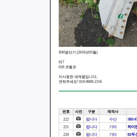
HM절단기 (2016년05월)
017
020 코벨코
미사용한 새제품입니다,
연락주세요! 010-9009-2316
번호
사진
구분
제작사
팝니다
수산
SB147 
222
팝니다
기타
하이
221
팝니다
기타
02
220