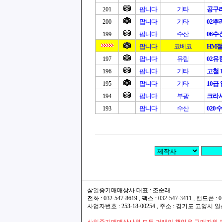
팝니다
기타
공구
201
팝니다
기타
02뿌
200
팝니다
수산
06
199
팝니다
코베코
HM
팝니다
유림
02
197
팝니다
기타
고철 
196
팝니다
기타
10급
195
팝니다
부광
크라샤
194
팝니다
수산
020수
193
삼일중기매매상사 대표 : 조순래
전화 : 032-547-8619 , 팩스 : 032-547-3411 , 핸드폰
사업자번호 : 253-18-00254 , 주소 : 경기도 고양시