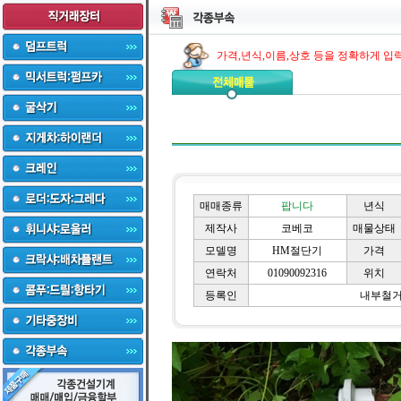
가격,년식,이름,상호 등을 정확하게 입
매매종류
팝니다
년식
제작사
코베코
매물상태
모델명
HM절단기
가격
연락처
01090092316
위치
등록인
내부철