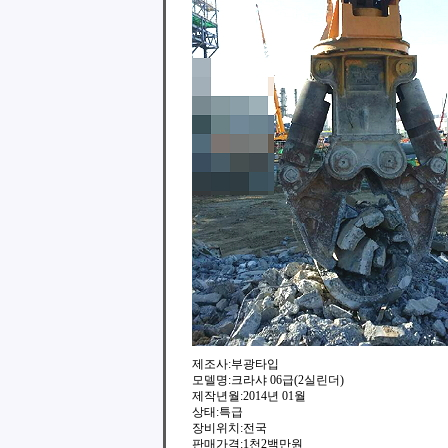
제조사:부광타입
모델명:크라샤 06급(2실린더)
제작년월:2014년 01월
상태:특급
장비위치:전국
판매가격:1천2백만원