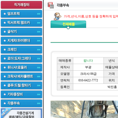
가격,년식,이름,상호 등을 정확하게 입
매매종류
팝니다
년식
제작사
부광
매물상태
모델명
크라샤 06급
가격
연락처
010-6422-7772
위치
등록인
박진흥