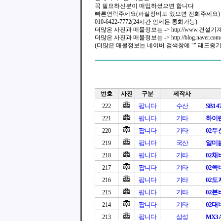
꼭 필요하신분이 매입하셨으면 합니다
빠른연락주세요(파실장비도 있으면 전화주세요)
010-6422-7772(24시간 언제든 통화가능)
더많은 사진과 매물정보는 -> http://www.건설기계
더많은 사진과 매물정보는 -> http://blog.naver.com/c
(더많은 매물정보는 네이버 검색창에 "" 래드중기 
번호
사진
구분
제작사
팝니다
수산
SB147 
222
팝니다
기타
하이
221
팝니다
기타
02
220
팝니다
국산
알미
219
팝니다
기타
02채
218
팝니다
기타
02쪽
217
팝니다
기타
02도
216
팝니다
기타
02본
215
팝니다
기타
02대
214
팝니다
삼성
MX3
213