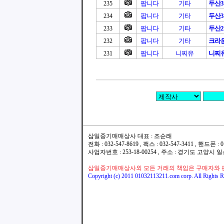
팝니다
기타
두산3
235
팝니다
기타
두산3
234
팝니다
기타
두산2.
233
팝니다
기타
크라
232
팝니다
니찌유
니찌유
231
삼일중기매매상사 대표 : 조순래
전화 : 032-547-8619 , 팩스 : 032-547-3411 , 핸드폰
사업자번호 : 253-18-00254 , 주소 : 경기도 고양시
삼일중기매매상사외 모든 거래의 책임은 구매자와 
Copyright (c) 2011 01032113211.com corp. All Rights R