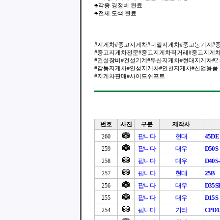
♣각종 경정비 완료
♣전체 도색 완료
#지게차#중고지게차#디젤지게차#중고농기계#
#중고지게차전문#중고지게차직거래#중고지게
#건설장비#건설기계#두산지게차#현대지게차#2
#감동지게차#안성지게차#인천지게차#산업용품
#지게차판매#사이드쉬프트
번호
사진
구분
제작사
팝니다
현대
45DE
260
팝니다
대우
D50S
259
팝니다
대우
D40S-
258
팝니다
현대
25B
257
팝니다
대우
D35S
256
팝니다
대우
D15S
255
팝니다
기타
CPD1
254