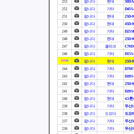
팝니다
현대
50DA
253
팝니다
기타
D45S-
252
팝니다
현대
25D-
251
팝니다
현대
45D-
250
팝니다
기타
D25S
249
팝니다
현대
25D-9
248
팝니다
클라크
C70D
247
팝니다
기타
D15S-
246
팝니다
현대
25D-
팝니다
기타
D70EV
244
팝니다
기타
D20S-
243
팝니다
현대
25D-
242
팝니다
기타
D20S-
241
팝니다
현대
4.5톤4
240
팝니다
기타
두산1
239
팝니다
도요다
도요
238
팝니다
기타
두산3
237
팝니다
기타
두산3
236