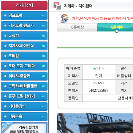
가격,년식,이름,상호 등을 정확하게 입
매매종류
팝니다
년식
제작사
현대
매물상태
모델명
25D-9T
가격
연락처
01027235687
위치
등록인
감동지게