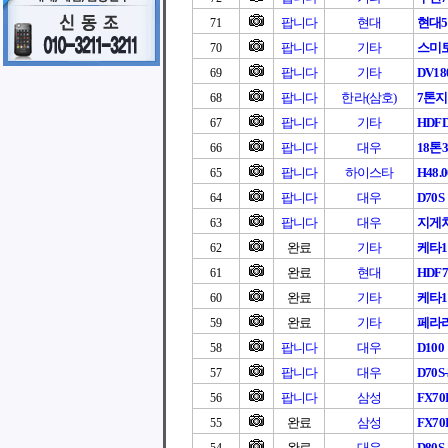
팝니다
현대
현대5
71
팝니다
기타
스미
70
팝니다
기타
DV18
69
팝니다
한라(삼호)
7톤
68
팝니다
기타
HDF
67
팝니다
대우
18톤
66
팝니다
하이스타
H48.
65
팝니다
대우
D70S
64
팝니다
대우
지게차
63
완료
기타
케타1
62
완료
현대
HDF7
61
완료
기타
케타1
60
완료
기타
페라리
59
팝니다
대우
D100
58
팝니다
대우
D70S
57
팝니다
삼성
FX7
56
완료
삼성
FX70
55
완료
대우
D80S