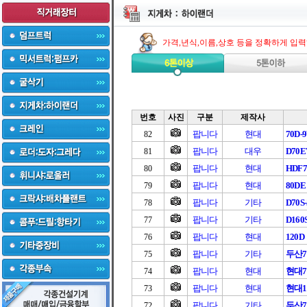
가격,년식,이름,상호 등을 정확하게 입
번호
사진
구분
제작사
팝니다
현대
70D-
82
팝니다
대우
D70E
81
팝니다
현대
HDF7
80
팝니다
현대
80DE
79
팝니다
기타
D70S-
78
팝니다
기타
D160S
77
팝니다
현대
120D
76
팝니다
기타
두산
75
팝니다
현대
현대7
74
팝니다
현대
현대1
73
팝니다
기타
두산7
72