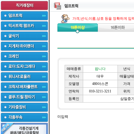
가격,년식,이름,상호 등을 정확하게 입
매매종류
팝니다
년식
제작사
대우
매물상태
모델명
480아스콘
가격
연락처
010-3211-3211
위치
등록인
삼일중
미입력