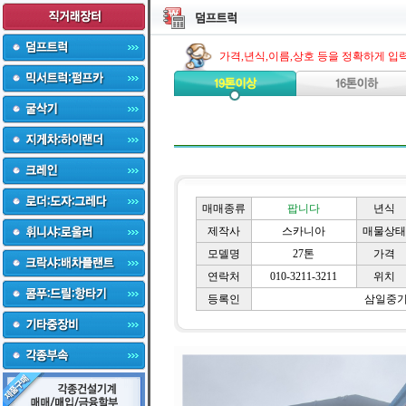
가격,년식,이름,상호 등을 정확하게 입
매매종류
팝니다
년식
제작사
스카니아
매물상태
모델명
27톤
가격
연락처
010-3211-3211
위치
등록인
삼일중