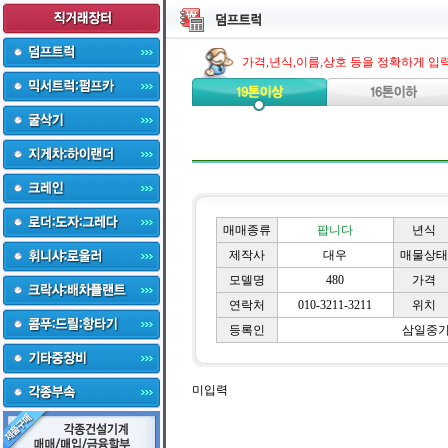
가격,년식,이름,상호 등을 정확하게 입
매매종류
팝니다
년식
제작사
대우
매물상태
모델명
480
가격
연락처
010-3211-3211
위치
등록인
삼일중
미입력