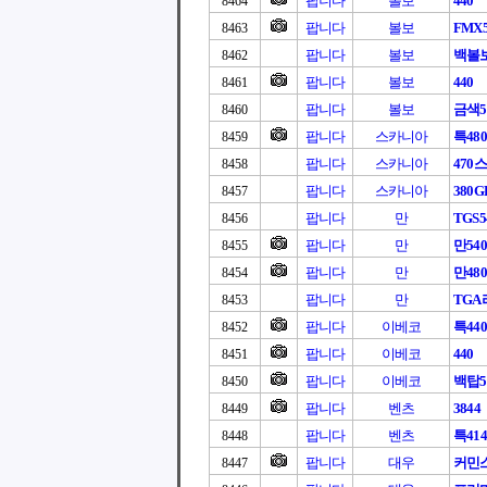
팝니다
볼보
440
8464
팝니다
볼보
FMX5
8463
팝니다
볼보
백볼
8462
팝니다
볼보
440
8461
팝니다
볼보
금색5
8460
팝니다
스카니아
특480
8459
팝니다
스카니아
470
8458
팝니다
스카니아
380G
8457
팝니다
만
TGS5
8456
팝니다
만
만540
8455
팝니다
만
만480
8454
팝니다
만
TG
8453
팝니다
이베코
특440
8452
팝니다
이베코
440
8451
팝니다
이베코
백탑5
8450
팝니다
벤츠
3844
8449
팝니다
벤츠
특414
8448
팝니다
대우
커민스
8447