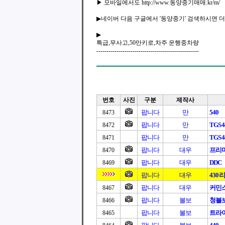
▶ 모바일에서도 http://www.동양중기매매.kr/m/
▶네이버 다음 구글에서 '동양중기' 검색하시면 더
▶
특급,무사고,50만키로,차주 운행중차량
---------------------------------------------------
번호
사진
구분
제작사
팝니다
만
540
8473
팝니다
만
TGS4
8472
팝니다
만
TGS4
8471
팝니다
대우
프리마
8470
팝니다
대우
DDC
8469
팝니다
대우
430
팝니다
대우
커민스
8467
팝니다
볼보
청볼
8466
팝니다
볼보
트라이
8465