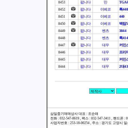
팝니다
만
TG
8453
팝니다
이베코
특440
8452
팝니다
이베코
440
8451
팝니다
이베코
백탑5
8450
팝니다
벤츠
3844
8449
팝니다
벤츠
특414
8448
팝니다
대우
커민스
8447
팝니다
대우
프리마
8446
팝니다
대우
커민스
8445
팝니다
대우
2대4
8444
삼일중기매매상사 대표 : 조순래
전화 : 032-547-8619 , 팩스 : 032-547-3411 , 핸드폰
사업자번호 : 253-18-00254 , 주소 : 경기도 고양시