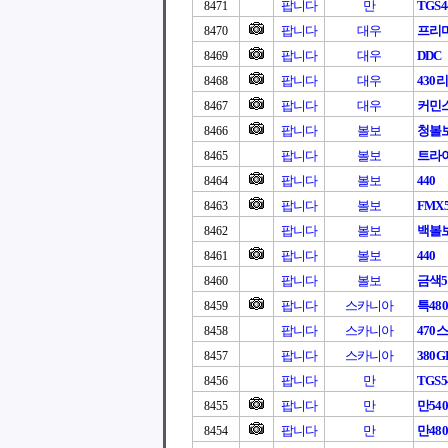
팝니다
만
TGS4
8471
팝니다
대우
프리마
8470
팝니다
대우
DDC
8469
팝니다
대우
430
8468
팝니다
대우
커민스
8467
팝니다
볼보
청볼
8466
팝니다
볼보
트라이
8465
팝니다
볼보
440
8464
팝니다
볼보
FMX5
8463
팝니다
볼보
백볼
8462
팝니다
볼보
440
8461
팝니다
볼보
금색5
8460
팝니다
스카니아
특480
8459
팝니다
스카니아
470
8458
팝니다
스카니아
380G
8457
팝니다
만
TGS5
8456
팝니다
만
만540
8455
팝니다
만
만480
8454