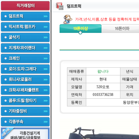
가격,년식,이름,상호 등을 정확하게 입
매매종류
팝니다
년식
제작사
현대
매물상태
모델명
520오토
가격
연락처
01033736238
위치
등록인
동양문부