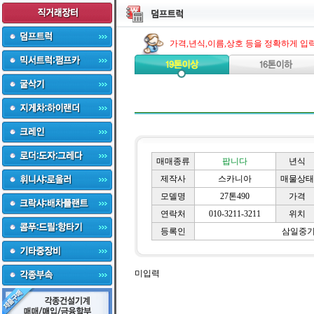
가격,년식,이름,상호 등을 정확하게 입
매매종류
팝니다
년식
제작사
스카니아
매물상태
모델명
27톤490
가격
연락처
010-3211-3211
위치
등록인
삼일중
미입력