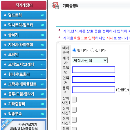
가격,년식,이름,상호 등을 정확하게 입력하
가격을
0 원으로 입력
하시면
시세
로 보이게 
매매
팝니다
삽니다
종류
제작
사
모델
명
연락
처
등록
(한글만)
인
장비
사진1
장비
사진2
장비
사진3
장비