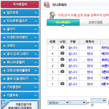
가격,년식,이름,상호 등을 정확하게 입
번호
사진
구분
제작사
팝니다
현대
라이노
7
팝니다
현대
메가7
6
팝니다
현대
트라고
5
팝니다
현대
16
4
팝니다
현대
5톤
3
팝니다
현대
7.5
2
팝니다
현대
8톤 
1
년~
년