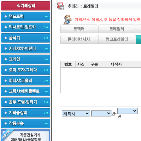
가격,년식,이름,상호 등을 정확하게 입
번호
사진
구분
제작사
년~
년