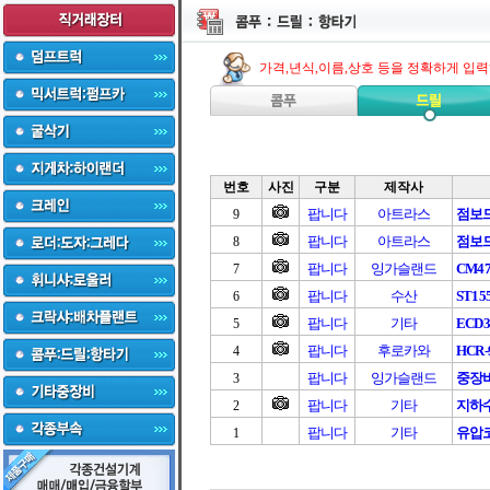
가격,년식,이름,상호 등을 정확하게 입
번호
사진
구분
제작사
팝니다
아트라스
점보
9
팝니다
아트라스
점보
8
팝니다
잉가슬랜드
CM470
7
팝니다
수산
ST155
6
팝니다
기타
ECD3
5
팝니다
후로카와
HCR-
4
팝니다
잉가슬랜드
중장
3
팝니다
기타
지하
2
팝니다
기타
유압코
1