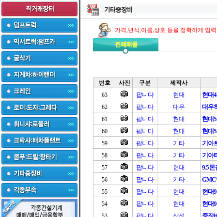
가격,년식,이름,상호 등을 정확하게 입
번호
사진
구분
제작사
팝니다
현대
현대4
63
팝니다
대우
대우히
62
팝니다
현대
현대
61
팝니다
현대
현대
60
팝니다
기타
기아트
59
팝니다
기타
기아타
58
팝니다
현대
9.5
57
팝니다
기타
GM
56
팝니다
현대
현대9
55
팝니다
현대
현대9
54
팝니다
삼성
중장
53