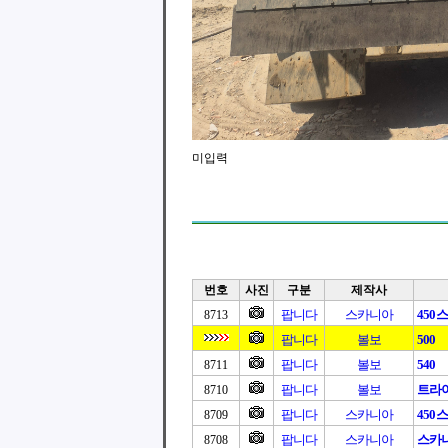
미입력
번호
사진
구분
제작사
팝니다
스카니아
450
8713
팝니다
볼보
500
팝니다
볼보
540
8711
팝니다
볼보
트라이
8710
팝니다
스카니아
450
8709
팝니다
스카니아
스카니아
8708