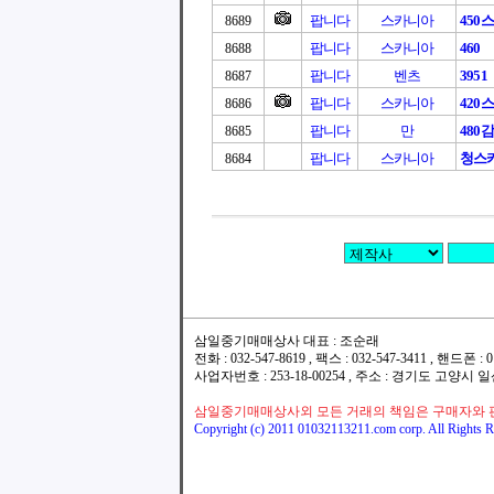
팝니다
스카니아
450
8689
팝니다
스카니아
460
8688
팝니다
벤츠
3951
8687
팝니다
스카니아
420
8686
팝니다
만
480
8685
팝니다
스카니아
청스카
8684
삼일중기매매상사 대표 : 조순래
전화 : 032-547-8619 , 팩스 : 032-547-3411 , 핸드폰
사업자번호 : 253-18-00254 , 주소 : 경기도 고양시
삼일중기매매상사외 모든 거래의 책임은 구매자와 
Copyright (c) 2011 01032113211.com corp. All Rights R