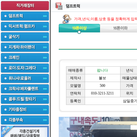
가격,년식,이름,상호 등을 정확하게 입
매매종류
팝니다
년식
제작사
볼보
매물상태
모델명
500
가격
연락처
010-3211-3211
위치
등록인
삼일중