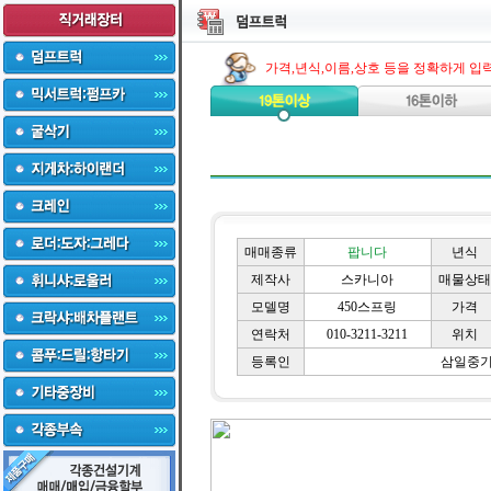
가격,년식,이름,상호 등을 정확하게 입
매매종류
팝니다
년식
제작사
스카니아
매물상태
모델명
450스프링
가격
연락처
010-3211-3211
위치
등록인
삼일중