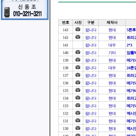
번호
사진
구분
제작사
팝니다
현대
5톤
143
팝니다
현대
트라고 
142
팝니다
대우
2*3
141
팝니다
기타
암롤
140
팝니다
현대
메가
139
팝니다
대우
24
138
팝니다
현대
트라고
137
팝니다
현대
메가
136
팝니다
현대
메가6
135
팝니다
현대
트라고
134
팝니다
현대
메가
133
팝니다
현대
엑시언
132
팝니다
현대
메가
131
팝니다
현대
엑시언
130