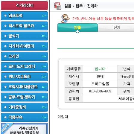
가격,년식,이름,상호 등을 정확하게 입
매매종류
팝니다
년식
제작사
현대
매물상태
모델명
트라고암롤
가격
연락처
010-2886-4989
위치
등록인
서해이광
미입력