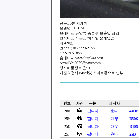
전동1.5톤 지게차
모델명:CPD15J
브레이크 유압류 증류수 보충및 점검
년식미상 사용상 하자및 문제없슴
매:420만
연락처;010-3523-2158
:052-257-1868
홈페이지:www.liftplaza.com
e-mail:khs9929@naver.com
당사매물정보 참고
사진요청시 e-mail및 스마트폰으로 송부
번호
사진
구분
제작사
팝니다
현대
45DE
260
팝니다
대우
D50S
259
팝니다
대우
D40S-
258
팝니다
현대
25B
257