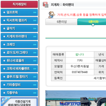
가격,년식,이름,상호 등을 정확하게 입
매매종류
팝니다
년식
제작사
기타
매물상
모델명
두산3톤자동발
가격
연락처
01074078448
위치
등록인
세기함부