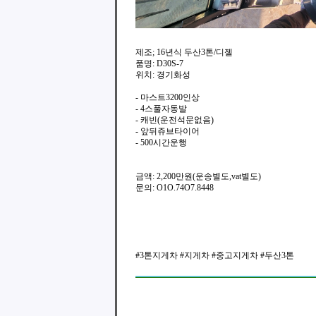
제조; 16년식 두산3톤/디젤
품명: D30S-7
위치: 경기화성
- 마스트3200인상
- 4스풀자동발
- 캐빈(운전석문없음)
- 앞뒤쥬브타이어
- 500시간운행
금액: 2,200만원(운송별도,vat별도)
문의: O1O.74O7.8448
#3톤지게차 #지게차 #중고지게차 #두산3톤