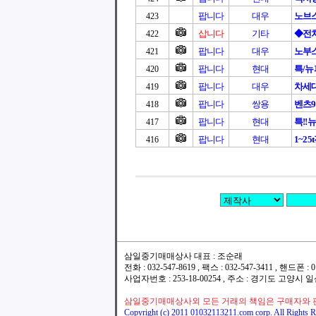
팝니다
대우
노브스
423
삽니다
기타
◆전
422
팝니다
대우
노부스
421
팝니다
현대
특/
420
팝니다
대우
차세
419
팝니다
쌍용
벤츠9
418
팝니다
현대
특!!
417
팝니다
현대
1~25
416
삼일중기매매상사 대표 : 조순래
전화 : 032-547-8619 , 팩스 : 032-547-3411 , 핸드폰
사업자번호 : 253-18-00254 , 주소 : 경기도 고양시
삼일중기매매상사외 모든 거래의 책임은 구매자와 
Copyright (c) 2011 01032113211.com corp. All Rights R