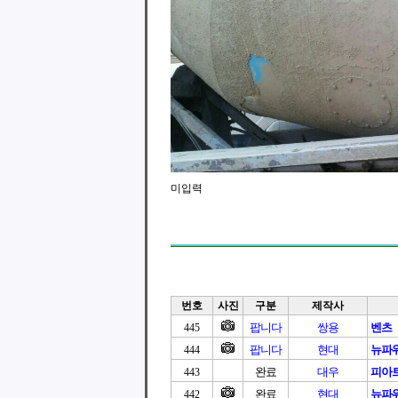
미입력
번호
사진
구분
제작사
팝니다
쌍용
벤츠
445
팝니다
현대
뉴파
444
완료
대우
피아트
443
완료
현대
뉴파
442