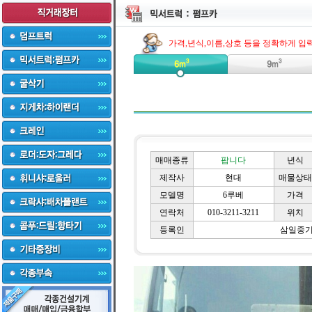
가격,년식,이름,상호 등을 정확하게 입
매매종류
팝니다
년식
제작사
현대
매물상태
모델명
6루베
가격
연락처
010-3211-3211
위치
등록인
삼일중