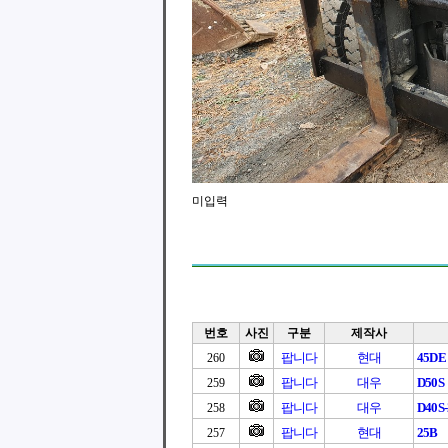
미입력
번호
사진
구분
제작사
팝니다
현대
45DE
260
팝니다
대우
D50S
259
팝니다
대우
D40S-
258
팝니다
현대
25B
257