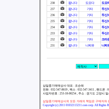
팝니다
도요다
도요
238
팝니다
기타
두산3
237
팝니다
기타
두산3
236
팝니다
기타
두산3
235
팝니다
기타
두산3
234
팝니다
기타
두산2.
233
팝니다
기타
크라
232
팝니다
니찌유
니찌유
231
삼일중기매매상사 대표 : 조순래
전화 : 032-547-8619 , 팩스 : 032-547-3411 , 핸드폰
사업자번호 : 253-18-00254 , 주소 : 경기도 고양시
삼일중기매매상사외 모든 거래의 책임은 구매자와 
Copyright (c) 2011 01032113211.com corp. All Rights R