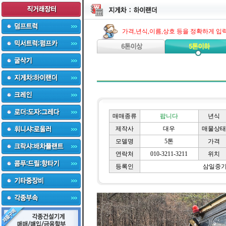
가격,년식,이름,상호 등을 정확하게 입
매매종류
팝니다
년식
제작사
대우
매물상태
모델명
5톤
가격
연락처
010-3211-3211
위치
등록인
삼일중