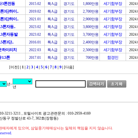
타3톤전동
세기함부장
2015.02
특A급
경기도
1,800만원
2024.
톤3단하이..
세기함부장
2019.02
특A급
경기도
2,700만원
2024.
톤3단하이..
세기함부장
2021.01
특A급
경기도
2,900만원
2024.
.5톤자동..
세기함부장
2023.02
특A급
경기도
3,800만원
2024.
.3톤자동발
세기함부장
2023.02
특A급
경기도
3,700만원
2024.
5톤3단..
세기함부장
2016.01
특A급
경기도
2,400만원
2024.
운하이리치
세기함부장
2022.03
특A급
경기도
2,500만원
2024.
1.5톤
함경민
2017.01
특A급
경기도
700만원
2024.
2
3
4
5
6
7
8
9
[이전]
| 1
|
|
|
|
|
|
|
|
|
[다음]
년~
년
 : 010-3211-3211 , 포털사이트 광고관련문의 : 010-2959-4169
 일산동구 정발산로 43-7, 302호(장항동)
판매자에게 있으며, 삼일중기매매상사는 일체의 책임을 지지 않습니다.
eserved.