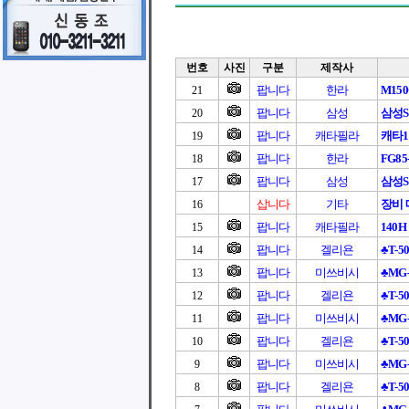
번호
사진
구분
제작사
팝니다
한라
M150
21
팝니다
삼성
삼성S
20
팝니다
캐타필라
캐타1
19
팝니다
한라
FG8
18
팝니다
삼성
삼성S
17
삽니다
기타
장비 
16
팝니다
캐타필라
140H
15
팝니다
겔리욘
♣T-5
14
팝니다
미쓰비시
♣MG-
13
팝니다
겔리욘
♣T-5
12
팝니다
미쓰비시
♣MG-
11
팝니다
겔리욘
♣T-5
10
팝니다
미쓰비시
♣MG-
9
팝니다
겔리욘
♣T-5
8