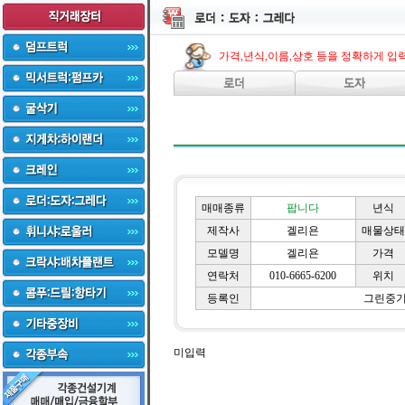
가격,년식,이름,상호 등을 정확하게 입
매매종류
팝니다
년식
제작사
겔리욘
매물상태
모델명
겔리욘
가격
연락처
010-6665-6200
위치
등록인
그린중
미입력