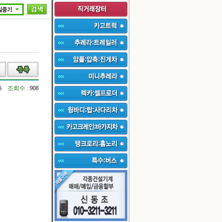
16
조회수 :
908