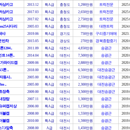
톤저상카고
트럭전문
2013.12
특A급
충청도
1,290만원
2025.
톤저상카고
트럭전문
2017.03
특A급
충청도
2,650만원
2025.
톤저상카고
트럭전문
2017.02
특A급
충청도
2,750만원
2025.
m25사다리
대현트럭
2005.03
특A급
충청도
2,990만원
2024.
략샤
구리중기매매
2019.06
특A급
경기도
750만원
2023.
운반차
경북종합중기
2015.05
특A급
경상도
270만원
2020.
1204..
송광근
2011.09
특A급
대전시
4,850만원
2020.
트 14톤..
송광근
2014.04
특A급
대전시
7,500만원
2020.
메가와이드캡
송광근
2009.06
특A급
대전시
2,880만원
2020.
5톤 ..
대전송광근
2018.00
특A급
대전시
6,500만원
2020.
 자동사..
대전송광근
2005.00
특A급
대전시
2,550만원
2020.
3m ..
대전송광근
2005.00
특A급
대전시
2,300만원
2020.
톤초장축
대전송광근
2009.00
특A급
대전시
3,500만원
2019.
톤내장탑
송광근
2007.11
특A급
대전시
1,300만원
2019.
톤슈퍼캡저상
송광근
2006.00
특A급
대전시
1,150만원
2019.
톤더블캡
송광근
2008.00
특A급
대전시
1,550만원
2019.
톤더블캡
송광근
2010.00
특A급
대전시
1,590만원
2019.
7.3앞축
송광근
2008.00
A급
대전시
1,450만원
2019.