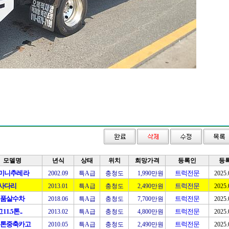
모델명
년식
상태
위치
희망가격
등록인
등
톤미니추레라
트럭전문
2002.09
특A급
충청도
1,990만원
2025.
톤사다리
트럭전문
2013.01
특A급
충청도
2,490만원
2025.
신품살수차
트럭전문
2018.06
특A급
충청도
7,700만원
2025.
1.5톤..
트럭전문
2013.02
특A급
충청도
4,800만원
2025.
5톤중축카고
트럭전문
2010.05
특A급
충청도
2,490만원
2025.