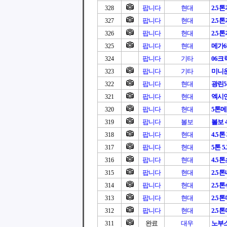
팝니다
현대
2.5
328
팝니다
현대
2.5
327
팝니다
현대
2.5
326
팝니다
현대
메가6
325
팝니다
기타
06크
324
팝니다
기타
미니
323
팝니다
현대
광린5톤
322
팝니다
현대
엑시언
321
팝니다
현대
5톤
320
팝니다
볼보
볼보 4.
319
팝니다
현대
4.5톤
318
팝니다
현대
5톤 5.
317
팝니다
현대
4.5
316
팝니다
현대
2.5
315
팝니다
현대
2.5
314
팝니다
현대
2.5
313
팝니다
현대
2.5
312
완료
대우
노부스
311