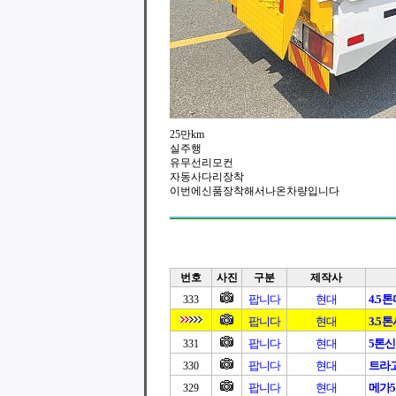
25만km
실주행
유무선리모컨
자동사다리장착
이번에신품장착해서나온차량입니다
번호
사진
구분
제작사
팝니다
현대
4.5
333
팝니다
현대
3.5
팝니다
현대
5톤
331
팝니다
현대
트라고1
330
팝니다
현대
메가
329