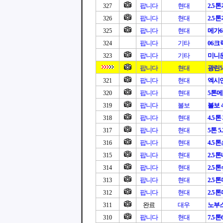
팝니다
현대
2.5
327
팝니다
현대
2.5
326
팝니다
현대
메가6
325
팝니다
기타
06크
324
팝니다
기타
미니
323
팝니다
현대
광린5톤
팝니다
현대
엑시언
321
팝니다
현대
5톤
320
팝니다
볼보
볼보 4.
319
팝니다
현대
4.5톤
318
팝니다
현대
5톤 5.
317
팝니다
현대
4.5
316
팝니다
현대
2.5
315
팝니다
현대
2.5
314
팝니다
현대
2.5
313
팝니다
현대
2.5
312
완료
대우
노부스
311
팝니다
현대
7.5
310