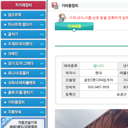
가격,년식,이름,상호 등을 정확하게 입
매매종류
팝니다
년
제작사
현대
매물
모델명
광린5톤1204집게차
가
연락처
010-5407-3918
위
등록인
송광근