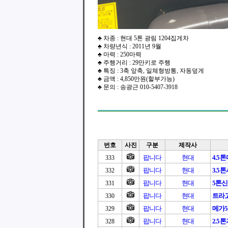
♣ 차종 : 현대 5톤 광림 1204집게차
♣ 차량년식 : 2011년 9월
♣ 마력 : 250마력
♣ 주행거리 : 29만키로 주행
♣ 특징 : 3축 앞축, 일체형방통, 자동덮게
♣ 금액 : 4,850만원(할부가능)
♣ 문의 : 송광근 010-5407-3918
번호
사진
구분
제작사
팝니다
현대
4.5
333
팝니다
현대
3.5
332
팝니다
현대
5톤
331
팝니다
현대
트라고1
330
팝니다
현대
메가
329
팝니다
현대
2.5
328