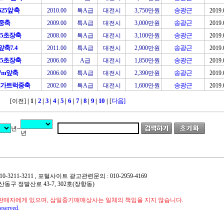
톤625앞축
송광근
2010.00
특A급
대전시
3,750만원
2019.
톤중축
송광근
2009.00
특A급
대전시
3,000만원
2019.
25초장축
송광근
2008.00
특A급
대전시
3,100만원
2019.
앞축7.4
송광근
2011.00
특A급
대전시
2,900만원
2019.
25초장축
송광근
2006.00
A급
대전시
1,850만원
2019.
톤7m앞축
송광근
2006.00
특A급
대전시
2,390만원
2019.
메가트럭중축
송광근
2002.00
특A급
대전시
1,600만원
2019.
2
3
4
5
6
7
8
9
10
다음]
[이전]
| 1
|
|
|
|
|
|
|
|
|
|
[
년~
년
 : 010-3211-3211 , 포털사이트 광고관련문의 : 010-2959-4169
 일산동구 정발산로 43-7, 302호(장항동)
판매자에게 있으며, 삼일중기매매상사는 일체의 책임을 지지 않습니다.
eserved.