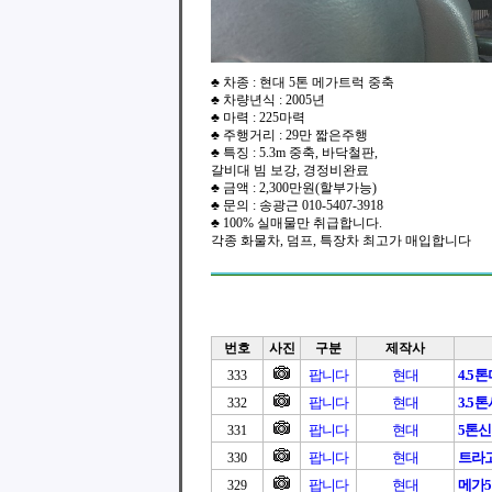
♣ 차종 : 현대 5톤 메가트럭 중축
♣ 차량년식 : 2005년
♣ 마력 : 225마력
♣ 주행거리 : 29만 짧은주행
♣ 특징 : 5.3m 중축, 바닥철판,
갈비대 빔 보강, 경정비완료
♣ 금액 : 2,300만원(할부가능)
♣ 문의 : 송광근 010-5407-3918
♣ 100% 실매물만 취급합니다.
각종 화물차, 덤프, 특장차 최고가 매입합니다
번호
사진
구분
제작사
팝니다
현대
4.5
333
팝니다
현대
3.5
332
팝니다
현대
5톤
331
팝니다
현대
트라고1
330
팝니다
현대
메가
329