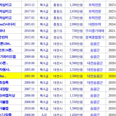
톤저상카고
트럭전문
2013.12
특A급
충청도
1,290만원
2025.
톤저상카고
트럭전문
2017.03
특A급
충청도
2,650만원
2025.
톤저상카고
트럭전문
2017.02
특A급
충청도
2,750만원
2025.
m25사다리
대현트럭
2005.03
특A급
충청도
2,990만원
2024.
략샤
구리중기매매
2019.06
특A급
경기도
750만원
2023.
운반차
경북종합중기
2015.05
특A급
경상도
270만원
2020.
1204..
송광근
2011.09
특A급
대전시
4,850만원
2020.
트 14톤..
송광근
2014.04
특A급
대전시
7,500만원
2020.
메가와이드캡
송광근
2009.06
특A급
대전시
2,880만원
2020.
5톤 ..
대전송광근
2018.00
특A급
대전시
6,500만원
2020.
 자동사..
대전송광근
2005.00
특A급
대전시
2,550만원
2020.
3m ..
대전송광근
2005.00
특A급
대전시
2,300만원
2020.
톤초장축
대전송광근
2009.00
특A급
대전시
3,500만원
2019.
톤내장탑
송광근
2007.11
특A급
대전시
1,300만원
2019.
톤슈퍼캡저상
송광근
2006.00
특A급
대전시
1,150만원
2019.
톤더블캡
송광근
2008.00
특A급
대전시
1,550만원
2019.
톤더블캡
송광근
2010.00
특A급
대전시
1,590만원
2019.
7.3앞축
송광근
2008.00
A급
대전시
1,450만원
2019.