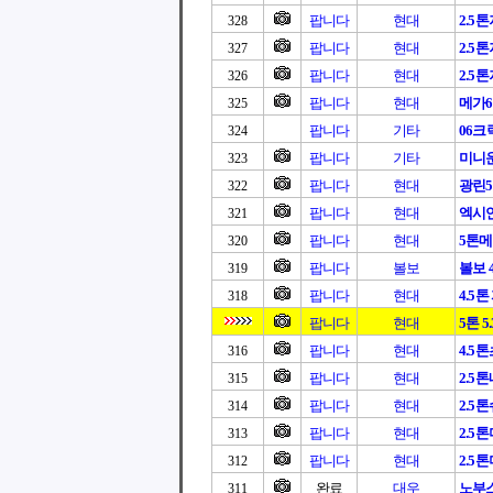
팝니다
현대
2.5
328
팝니다
현대
2.5
327
팝니다
현대
2.5
326
팝니다
현대
메가6
325
팝니다
기타
06크
324
팝니다
기타
미니
323
팝니다
현대
광린5톤
322
팝니다
현대
엑시언
321
팝니다
현대
5톤
320
팝니다
볼보
볼보 4.
319
팝니다
현대
4.5톤
318
팝니다
현대
5톤 5.
팝니다
현대
4.5
316
팝니다
현대
2.5
315
팝니다
현대
2.5
314
팝니다
현대
2.5
313
팝니다
현대
2.5
312
완료
대우
노부스
311