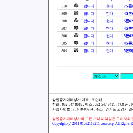
팝니다
현대
7.5
310
팝니다
현대
4.5
309
팝니다
현대
5톤6
308
팝니다
현대
4.5톤
307
팝니다
현대
5톤6
306
팝니다
현대
4.5
305
팝니다
현대
5톤
304
삼일중기매매상사 대표 : 조순래
전화 : 032-547-8619 , 팩스 : 032-547-3411 , 핸드폰
사업자번호 : 253-18-00254 , 주소 : 경기도 고양시
삼일중기매매상사외 모든 거래의 책임은 구매자와 
Copyright (c) 2011 01032113211.com corp. All Rights R