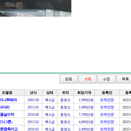
모델명
년식
상태
위치
희망가격
등록인
등
톤미니추레라
트럭전문
2002.09
특A급
충청도
1,990만원
2025.
톤사다리
트럭전문
2013.01
특A급
충청도
2,490만원
2025.
신품살수차
트럭전문
2018.06
특A급
충청도
7,700만원
2025.
1.5톤..
트럭전문
2013.02
특A급
충청도
4,800만원
2025.
5톤중축카고
트럭전문
2010.05
특A급
충청도
2,490만원
2025.