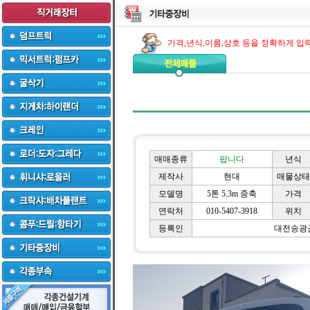
가격,년식,이름,상호 등을 정확하게 입
매매종류
팝니다
년식
제작사
현대
매물상태
모델명
5톤 5.3m 중축
가격
연락처
010-5407-3918
위치
등록인
대전송광