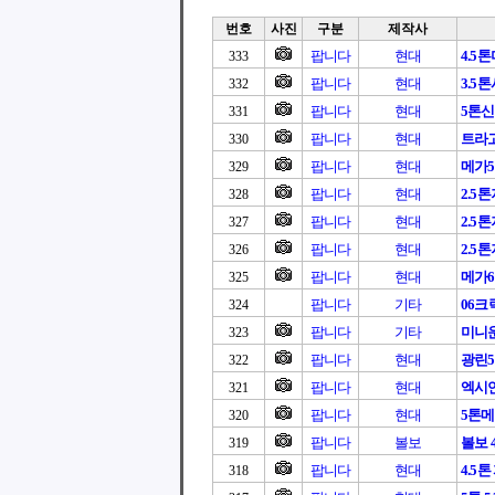
번호
사진
구분
제작사
팝니다
현대
4.5
333
팝니다
현대
3.5
332
팝니다
현대
5톤
331
팝니다
현대
트라고1
330
팝니다
현대
메가
329
팝니다
현대
2.5
328
팝니다
현대
2.5
327
팝니다
현대
2.5
326
팝니다
현대
메가6
325
팝니다
기타
06크
324
팝니다
기타
미니
323
팝니다
현대
광린5톤
322
팝니다
현대
엑시언
321
팝니다
현대
5톤
320
팝니다
볼보
볼보 4.
319
팝니다
현대
4.5톤
318