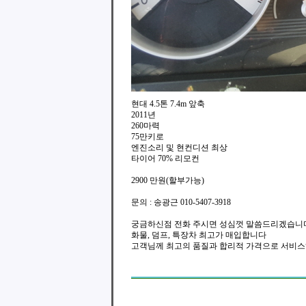
현대 4.5톤 7.4m 앞축
2011년
260마력
75만키로
엔진소리 및 현컨디션 최상
타이어 70% 리모컨
2900 만원(할부가능)
문의 : 송광근 010-5407-3918
궁금하신점 전화 주시면 성심껏 말씀드리겠습니
화물, 덤프, 특장차 최고가 매입합니다
고객님께 최고의 품질과 합리적 가격으로 서비