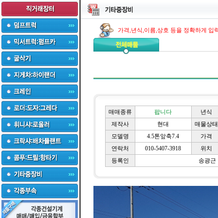
가격,년식,이름,상호 등을 정확하게 입
매매종류
팝니다
년식
제작사
현대
매물상태
모델명
4.5톤앞축7.4
가격
연락처
010-5407-3918
위치
등록인
송광근