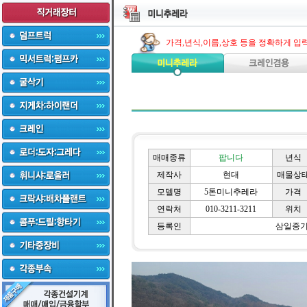
가격,년식,이름,상호 등을 정확하게 입
매매종류
팝니다
년식
제작사
현대
매물상
모델명
5톤미니추레라
가격
연락처
010-3211-3211
위치
등록인
삼일중