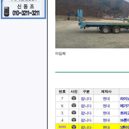
미입력
번호
사진
구분
제작사
팝니다
현대
라이노
7
팝니다
현대
메가7
6
팝니다
현대
트라고
5
팝니다
현대
16
4
팝니다
현대
5톤