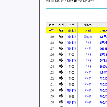
TEL☏ 010-5015-0202 ☎ 054-655-0620
번호
사진
구분
제작사
팝니다
기타
가스
팝니다
클라크
2.5
169
팝니다
현대
2톤
168
팝니다
대우
D30S
167
완료
현대
2톤5
166
팝니다
현대
현대3
165
완료
현대
201
164
완료
대우
4.5
163
완료
대우
두산D3
162
완료
대우
두산D3
161
팝니다
대우
두산D3
160
완료
대우
두산D3
159
팝니다
대우
두산D
158