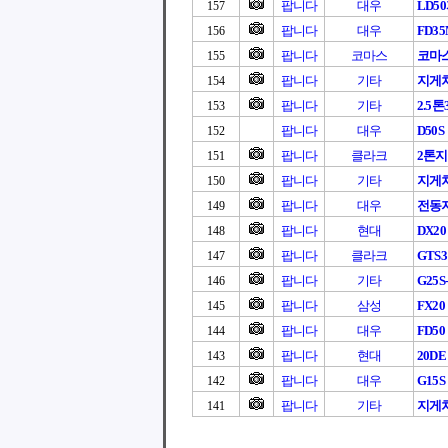
팝니다
대우
LD5
157
팝니다
대우
FD3
156
팝니다
코마스
코마
155
팝니다
기타
지게
154
팝니다
기타
2.5
153
팝니다
대우
D50S
152
팝니다
클라크
2톤
151
팝니다
기타
지게차
150
팝니다
대우
전동지
149
팝니다
현대
DX20
148
팝니다
클라크
GTS
147
팝니다
기타
G25S
146
팝니다
삼성
FX20
145
팝니다
대우
FD50
144
팝니다
현대
20DE 
143
팝니다
대우
G15S
142
팝니다
기타
지게차
141