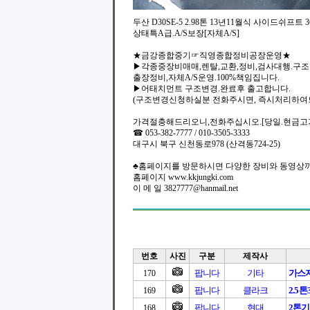
두산 D30SE-5 2.98톤 13년11월식 사이드쉬프트
상태특A급.A/S보장[자체A/S]
★금강종합중기☞직영종합정비공장운영★
▶각종중장비매매,렌탈,교환,정비,검사대행.구
출장정비,자체A/S운영.100%책임집니다.
▶어태치먼트 구조변경.완료후 출고합니다.
(구조변경신청하실분 전화주시면, 즉시처리하여
가격절충해드리오니,전화주십시오.[당일.현금고
☎ 053-382-7777 / 010-3505-3333
대구시 북구 신천동로978 (산격동724-25)
♣홈페이지를 방문하시면 다양한 장비와 동영상까
홈페이지 www.kkjungki.com
이 메 일 3827777@hanmail.net
번호
사진
구분
제작사
팝니다
기타
가스
170
팝니다
클라크
2.5
169
팝니다
현대
2톤
168