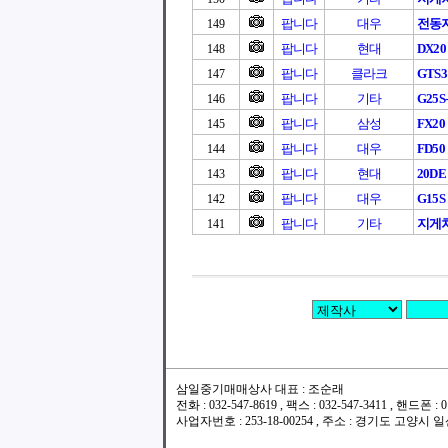
팝니다
대우
전동지
149
팝니다
현대
DX20
148
팝니다
클라크
GTS
147
팝니다
기타
G25S
146
팝니다
삼성
FX20
145
팝니다
대우
FD50
144
팝니다
현대
20DE 
143
팝니다
대우
G15S
142
팝니다
기타
지게차
141
삼일중기매매상사 대표 : 조순래
전화 : 032-547-8619 , 팩스 : 032-547-3411 , 핸드폰
사업자번호 : 253-18-00254 , 주소 : 경기도 고양시