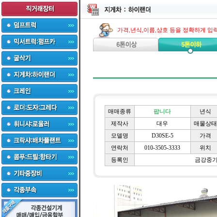
가격,년식,이름,상호 등을 정확하게 입
매매종류
팝니다
년식
제작사
대우
매물상태
모델명
D30SE-5
가격
연락처
010-3505-3333
위치
등록인
금강중