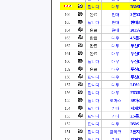
팝니다
대우
D30S
완료
현대
2톤5
166
팝니다
현대
현대3
165
완료
현대
201
164
완료
대우
4.5
163
완료
대우
두산D3
162
완료
대우
두산D3
161
팝니다
대우
두산D3
160
완료
대우
두산D3
159
팝니다
대우
두산D
158
팝니다
대우
LD5
157
팝니다
대우
FD3
156
팝니다
코마스
코마
155
팝니다
기타
지게
154
팝니다
기타
2.5
153
팝니다
대우
D50S
152
팝니다
클라크
2톤
151
팝니다
기타
지게차
150