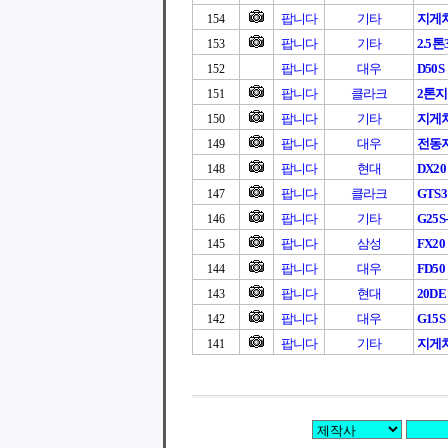
팝니다
기타
지게
154
팝니다
기타
2.5
153
팝니다
대우
D50S
152
팝니다
클라크
2톤
151
팝니다
기타
지게차
150
팝니다
대우
전동지
149
팝니다
현대
DX20
148
팝니다
클라크
GTS
147
팝니다
기타
G25S
146
팝니다
삼성
FX20
145
팝니다
대우
FD50
144
팝니다
현대
20DE 
143
팝니다
대우
G15S
142
팝니다
기타
지게차
141