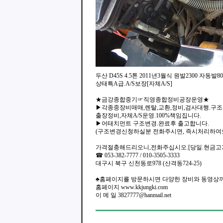
두산 D45S 4.5톤 2011년3월식 원발2300 자동발
상태특A급.A/S보장[자체A/S]
★금강종합중기☞직영종합정비공장운영★
▶각종중장비매매,렌탈,교환,정비,검사대행.구
출장정비,자체A/S운영.100%책임집니다.
▶어태치먼트 구조변경.완료후 출고합니다.
(구조변경신청하실분 전화주시면, 즉시처리하여
가격절충해드리오니,전화주십시오.[당일.현금고
☎ 053-382-7777 / 010-3505-3333
대구시 북구 신천동로978 (산격동724-25)
♣홈페이지를 방문하시면 다양한 장비와 동영상까
홈페이지 www.kkjungki.com
이 메 일 3827777@hanmail.net