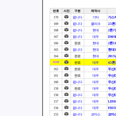
번호
사진
구분
제작사
팝니다
기타
가스
170
팝니다
클라크
2.5
169
팝니다
현대
2톤
168
팝니다
대우
D30S
167
완료
현대
2톤5
166
팝니다
현대
현대3
165
완료
현대
201
164
완료
대우
4.5
완료
대우
두산D3
162
완료
대우
두산D3
161
팝니다
대우
두산D3
160
완료
대우
두산D3
159
팝니다
대우
두산D
158
팝니다
대우
LD5
157
팝니다
대우
FD3
156
팝니다
코마스
코마
155