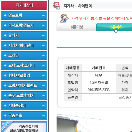
가격,년식,이름,상호 등을 정확하게 입
매매종류
거래완료
년식
제작사
대우
매물상태
모델명
4.5톤자동발
가격
연락처
010-3505-3333
위치
등록인
금강중