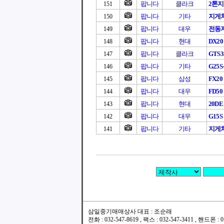
팝니다
클라크
2톤
151
팝니다
기타
지게차
150
팝니다
대우
전동지
149
팝니다
현대
DX20
148
팝니다
클라크
GTS
147
팝니다
기타
G25S
146
팝니다
삼성
FX20
145
팝니다
대우
FD50
144
팝니다
현대
20DE 
143
팝니다
대우
G15S
142
팝니다
기타
지게차
141
삼일중기매매상사 대표 : 조순래
전화 : 032-547-8619 , 팩스 : 032-547-3411 , 핸드폰