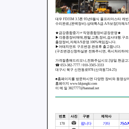
대우 FD35M 3.5톤 95년6월식 풀프리마스타 캐
수리완료,(완벽정비).상태특A급.A/S보장[자체A/S
★금강종합중기☞직영종합정비공장운영★
▶각종중장비매매,렌탈,교환,정비,검사대행.구
출장정비,자체A/S운영.100%책임집니다.
▶어태치먼트 구조변경.완료후 출고합니다.
(구조변경신청하실분 전화주시면, 즉시처리하여
가격절충해드리오니,전화주십시오.[당일.현금고
☎ 053-382-7777 / 010-3505-3333
대구시 북구 신천동로978 (산격동724-25)
♣홈페이지를 방문하시면 다양한 장비와 동영상까
홈페이지 www.kkjungki.com
이 메 일 3827777@hanmail.net
번호
사진
구분
제작사
팝니다
기타
가스
170