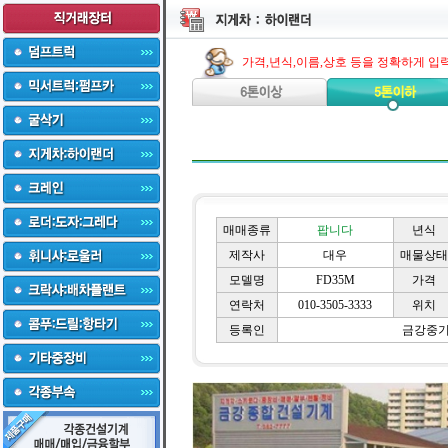
가격,년식,이름,상호 등을 정확하게 입
매매종류
팝니다
년식
제작사
대우
매물상태
모델명
FD35M
가격
연락처
010-3505-3333
위치
등록인
금강중