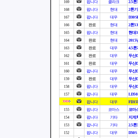
팝니다
클라크
2.5
169
팝니다
현대
2톤
168
팝니다
대우
D30S
167
완료
현대
2톤5
166
팝니다
현대
현대3
165
완료
현대
201
164
완료
대우
4.5
163
완료
대우
두산D3
162
완료
대우
두산D3
161
팝니다
대우
두산D3
160
완료
대우
두산D3
159
팝니다
대우
두산D
158
팝니다
대우
LD5
157
팝니다
대우
FD3
팝니다
코마스
코마
155
팝니다
기타
지게
154
팝니다
기타
2.5
153
팝니다
대우
D50S
152