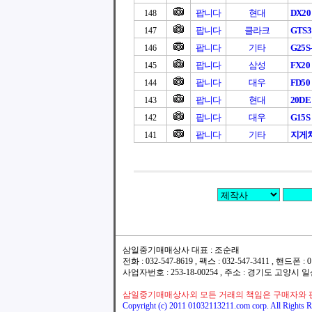
팝니다
현대
DX20
148
팝니다
클라크
GTS
147
팝니다
기타
G25S
146
팝니다
삼성
FX20
145
팝니다
대우
FD50
144
팝니다
현대
20DE 
143
팝니다
대우
G15S
142
팝니다
기타
지게차
141
삼일중기매매상사 대표 : 조순래
전화 : 032-547-8619 , 팩스 : 032-547-3411 , 핸드폰
사업자번호 : 253-18-00254 , 주소 : 경기도 고양시
삼일중기매매상사외 모든 거래의 책임은 구매자와 
Copyright (c) 2011 01032113211.com corp. All Rights R