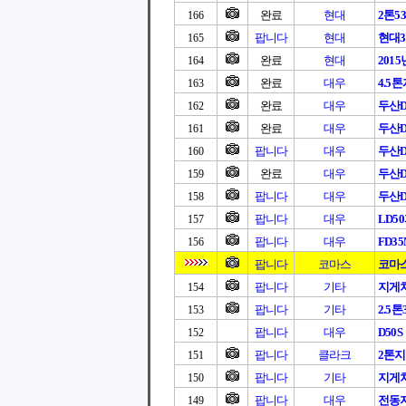
완료
현대
2톤5
166
팝니다
현대
현대3
165
완료
현대
201
164
완료
대우
4.5
163
완료
대우
두산D3
162
완료
대우
두산D3
161
팝니다
대우
두산D3
160
완료
대우
두산D3
159
팝니다
대우
두산D
158
팝니다
대우
LD5
157
팝니다
대우
FD3
156
팝니다
코마스
코마
팝니다
기타
지게
154
팝니다
기타
2.5
153
팝니다
대우
D50S
152
팝니다
클라크
2톤
151
팝니다
기타
지게차
150
팝니다
대우
전동지
149