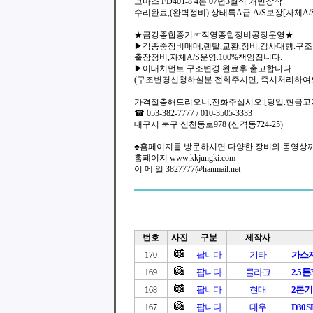
코마스 FD40T-8 4톤 07년3월식 캐빈장착
수리완료,(완벽정비).상태특A급.A/S보장[자체A/S
★금강종합중기☞직영종합정비공장운영★
▶각종중장비매매,렌탈,교환,정비,검사대행.구
출장정비,자체A/S운영.100%책임집니다.
▶어태치먼트 구조변경.완료후 출고합니다.
(구조변경신청하실분 전화주시면, 즉시처리하여
가격절충해드리오니,전화주십시오.[당일.현금고
☎ 053-382-7777 / 010-3505-3333
대구시 북구 신천동로978 (산격동724-25)
♣홈페이지를 방문하시면 다양한 장비와 동영상까
홈페이지 www.kkjungki.com
이 메 일 3827777@hanmail.net
번호
사진
구분
제작사
팝니다
기타
가스
170
팝니다
클라크
2.5
169
팝니다
현대
2톤
168
팝니다
대우
D30S
167