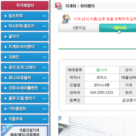
가격,년식,이름,상호 등을 정확하게 입
매매종류
팝니다
년식
제작사
코마스
매물상태
모델명
코마스4톤
가격
연락처
010-3505-3333
위치
등록인
금강중