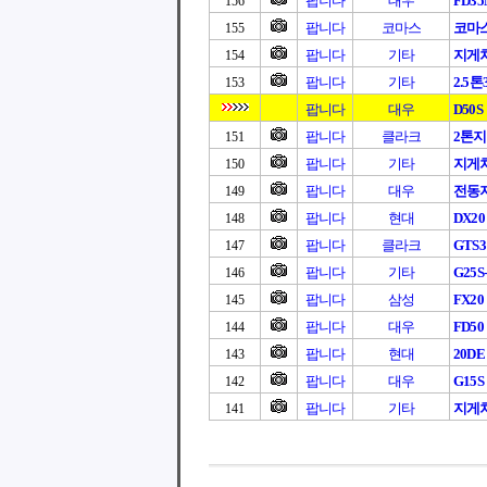
팝니다
대우
FD3
156
팝니다
코마스
코마
155
팝니다
기타
지게
154
팝니다
기타
2.5
153
팝니다
대우
D50S
팝니다
클라크
2톤
151
팝니다
기타
지게차
150
팝니다
대우
전동지
149
팝니다
현대
DX20
148
팝니다
클라크
GTS
147
팝니다
기타
G25S
146
팝니다
삼성
FX20
145
팝니다
대우
FD50
144
팝니다
현대
20DE 
143
팝니다
대우
G15S
142
팝니다
기타
지게차
141