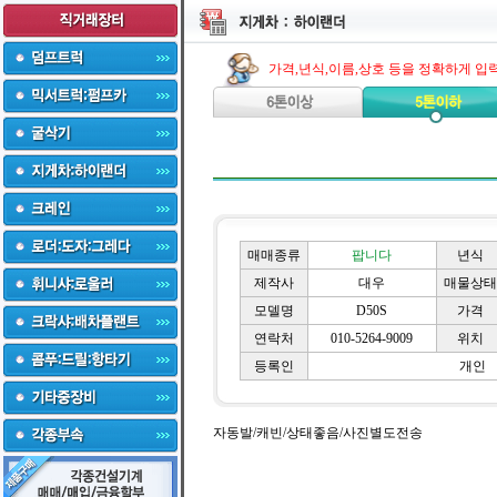
가격,년식,이름,상호 등을 정확하게 입
매매종류
팝니다
년식
제작사
대우
매물상태
모델명
D50S
가격
연락처
010-5264-9009
위치
등록인
개인
자동발/캐빈/상태좋음/사진별도전송