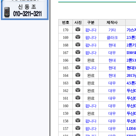
번호
사진
구분
제작사
팝니다
기타
가스
170
팝니다
클라크
2.5
169
팝니다
현대
2톤
168
팝니다
대우
D30S
167
완료
현대
2톤5
166
팝니다
현대
현대3
165
완료
현대
201
164
완료
대우
4.5
163
완료
대우
두산D3
162
완료
대우
두산D3
161
팝니다
대우
두산D3
160
완료
대우
두산D3
159
팝니다
대우
두산D
158
팝니다
대우
LD5
157