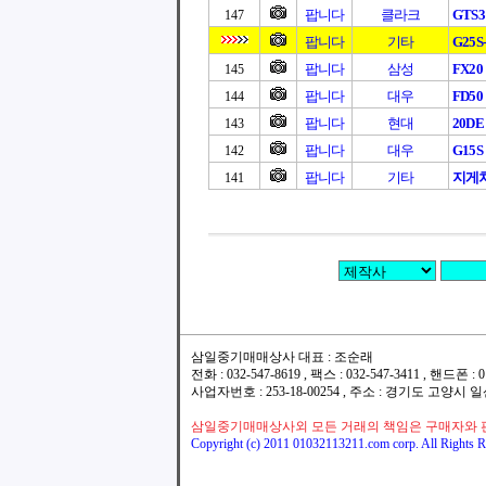
팝니다
클라크
GTS
147
팝니다
기타
G25S
팝니다
삼성
FX20
145
팝니다
대우
FD50
144
팝니다
현대
20DE 
143
팝니다
대우
G15S
142
팝니다
기타
지게차
141
삼일중기매매상사 대표 : 조순래
전화 : 032-547-8619 , 팩스 : 032-547-3411 , 핸드폰
사업자번호 : 253-18-00254 , 주소 : 경기도 고양시
삼일중기매매상사외 모든 거래의 책임은 구매자와 
Copyright (c) 2011 01032113211.com corp. All Rights R