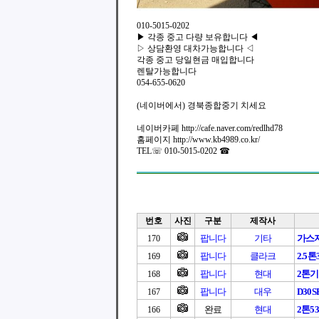
010-5015-0202
▶ 각종 중고 다량 보유합니다 ◀
▷ 상담환영 대차가능합니다 ◁
각종 중고 당일현금 매입합니다
렌탈가능합니다
054-655-0620
(네이버에서) 경북종합중기 치세요
네이버카페 http://cafe.naver.com/redlhd78
홈페이지 http://www.kb4989.co.kr/
TEL☏ 010-5015-0202 ☎
번호
사진
구분
제작사
팝니다
기타
가스
170
팝니다
클라크
2.5
169
팝니다
현대
2톤
168
팝니다
대우
D30S
167
완료
현대
2톤5
166