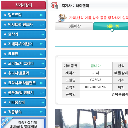
가격,년식,이름,상호 등을 정확하게 입
매매종류
팝니다
년식
제작사
기타
매물상태
모델명
G25S-3
가격
연락처
010-5015-0202
위치
등록인
경북종합