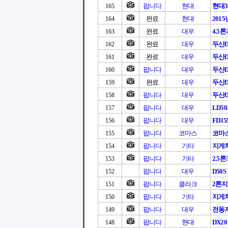
팝니다
현대
현대3
165
완료
현대
201
164
완료
대우
4.5
163
완료
대우
두산D3
162
완료
대우
두산D3
161
팝니다
대우
두산D3
160
완료
대우
두산D3
159
팝니다
대우
두산D
158
팝니다
대우
LD5
157
팝니다
대우
FD3
156
팝니다
코마스
코마
155
팝니다
기타
지게
154
팝니다
기타
2.5
153
팝니다
대우
D50S
152
팝니다
클라크
2톤
151
팝니다
기타
지게차
150
팝니다
대우
전동지
149
팝니다
현대
DX20
148