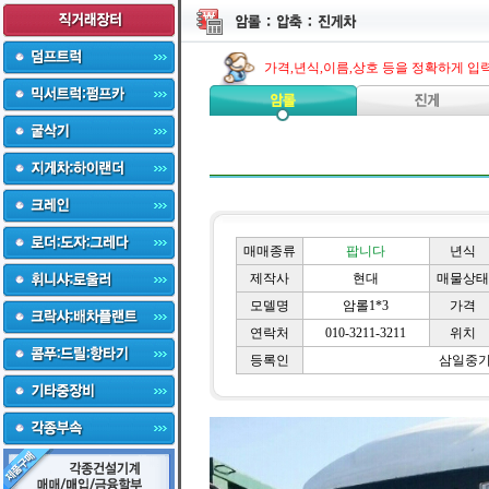
가격,년식,이름,상호 등을 정확하게 입
매매종류
팝니다
년식
제작사
현대
매물상태
모델명
암롤1*3
가격
연락처
010-3211-3211
위치
등록인
삼일중