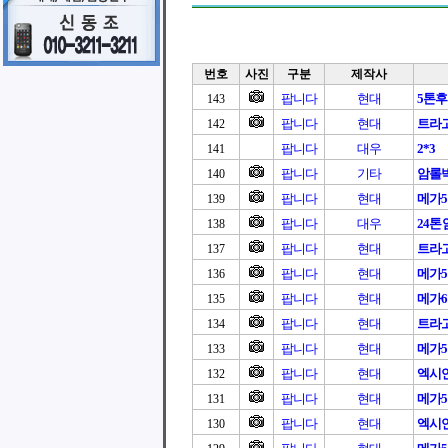
번호
사진
구분
제작사
팝니다
현대
5톤
143
팝니다
현대
트라고 
142
팝니다
대우
2*3
141
팝니다
기타
암롤
140
팝니다
현대
메가
139
팝니다
대우
24
138
팝니다
현대
트라고
137
팝니다
현대
메가
136
팝니다
현대
메가6
135
팝니다
현대
트라고
134
팝니다
현대
메가
133
팝니다
현대
엑시언
132
팝니다
현대
메가
131
팝니다
현대
엑시언
130