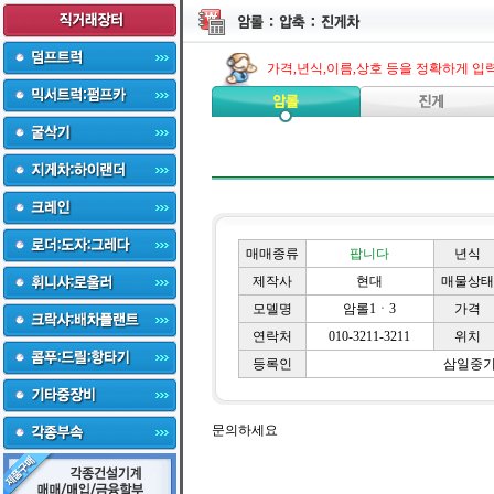
가격,년식,이름,상호 등을 정확하게 입
매매종류
팝니다
년식
제작사
현대
매물상태
모델명
암롤1ㆍ3
가격
연락처
010-3211-3211
위치
등록인
삼일중
문의하세요