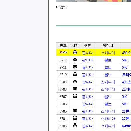
미입력
번호
사진
구분
제작사
팝니다
스카니아
450
팝니다
볼보
500
8712
팝니다
볼보
540
8711
팝니다
볼보
트라이
8710
팝니다
스카니아
450
8709
팝니다
스카니아
스카니아
8708
팝니다
볼보
540
8707
팝니다
볼보
500
8706
팝니다
스카니아
27톤
8705
팝니다
스카니아
27톤
8704
팝니다
스카니아
R49
8703