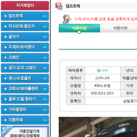
가격,년식,이름,상호 등을 정확하게 입
매매종류
팝니다
년식
제작사
스카니아
매물상태
모델명
450스프링
가격
연락처
010-3211-3211
위치
등록인
삼일중