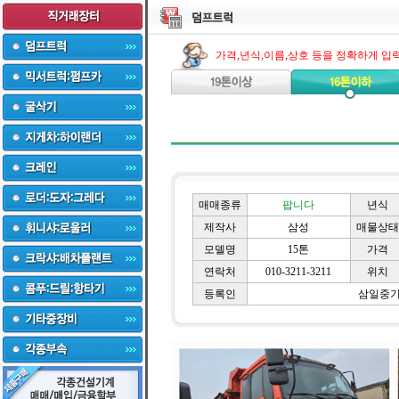
가격,년식,이름,상호 등을 정확하게 입
매매종류
팝니다
년식
제작사
삼성
매물상태
모델명
15톤
가격
연락처
010-3211-3211
위치
등록인
삼일중