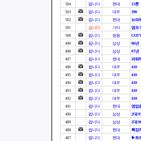
팝니다
현대
15톤
504
팝니다
대우
390
503
팝니다
현대
뉴파
502
삽니다
기타
덤프 
501
팝니다
쌍용
COT
500
팝니다
삼성
96년
499
팝니다
삼성
97년
498
팝니다
현대
파워
497
팝니다
대우
410
496
팝니다
대우
410
495
팝니다
대우
410
494
팝니다
대우
410
493
팝니다
대우
410
492
팝니다
현대
영업
491
팝니다
삼성
2대/9
490
팝니다
삼성
2대/9
489
팝니다
현대
특장
488
팝니다
현대
▶트
487