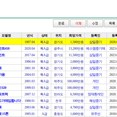
모델명
년식
상태
위치
희망가격
등록인
등
삼일중기
1997.04
특A급
경기도
1,500만원
2026.
트410
에스엠중기매
2020.04
특A급
광주시
13,200만원
2023.
언트
삼일중기
2017.04
특A급
경기도
11,500만원
2023.
삼일중기
1996.04
특A급
경기도
2,000만원
2022.
텍
삼일중기
2001.10
특A급
경기도
3,800만원
2021.
가용
삼일중기
2004.03
특A급
경기도
4,000만원
2021.
개인
2001.03
특A급
제주도
100,000만원
2020.
320
개인
1999.03
특A급
제주도
100,000만원
2020.
워트럭
정재환개인
2007.12
특A급
전라도
6,500만원
2020.
고가매입합니다
혜성중기
1980.01
특A급
전국
100만원
2020.
텍
삼일중기
2003.06
특A급
경기도
4,700만원
2019.
 15톤
유주선
1995.01
A급
충청도
1,600만원
2018.