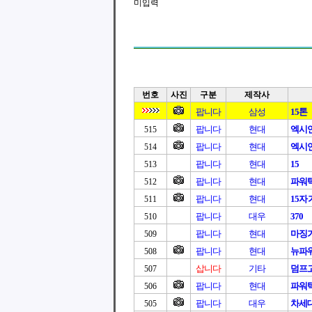
미입력
번호
사진
구분
제작사
팝니다
삼성
15톤
팝니다
현대
엑시언
515
팝니다
현대
엑시
514
팝니다
현대
15
513
팝니다
현대
파워
512
팝니다
현대
15자
511
팝니다
대우
370
510
팝니다
현대
마징가
509
팝니다
현대
뉴파
508
삽니다
기타
덤프
507
팝니다
현대
파워
506
팝니다
대우
차세대
505