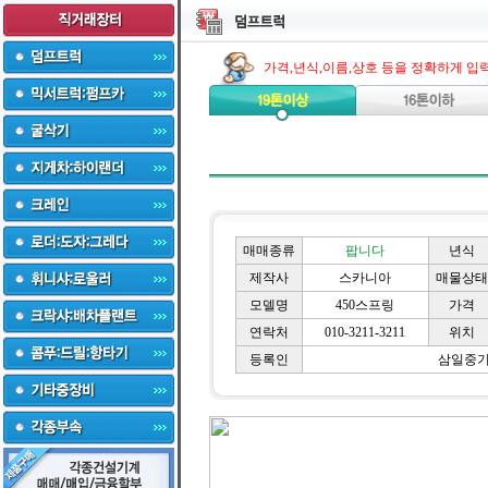
가격,년식,이름,상호 등을 정확하게 입
매매종류
팝니다
년식
제작사
스카니아
매물상태
모델명
450스프링
가격
연락처
010-3211-3211
위치
등록인
삼일중