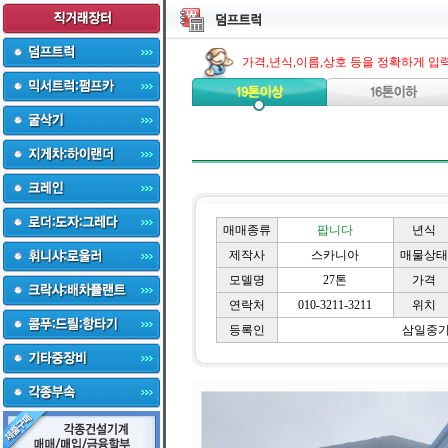
가격,년식,이름,상호 등을 정확하게 입
매매종류
팝니다
년식
제작사
스카니아
매물상태
모델명
27톤
가격
연락처
010-3211-3211
위치
등록인
삼일중