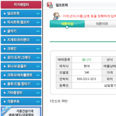
가격,년식,이름,상호 등을 정확하게 입
매매종류
팝니다
년식
제작사
현대
매물상태
모델명
540
가격
연락처
010-3211-3211
위치
등록인
삼일중
1인신조 30만