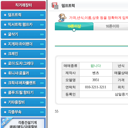
가격,년식,이름,상호 등을 정확하게 입
매매종류
팝니다
년식
제작사
벤츠
매물상태
모델명
3951
가격
연락처
010-3211-3211
위치
등록인
삼일중
55