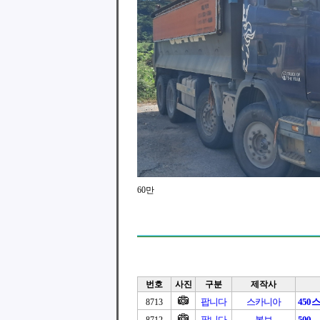
60만
번호
사진
구분
제작사
팝니다
스카니아
450
8713
팝니다
볼보
500