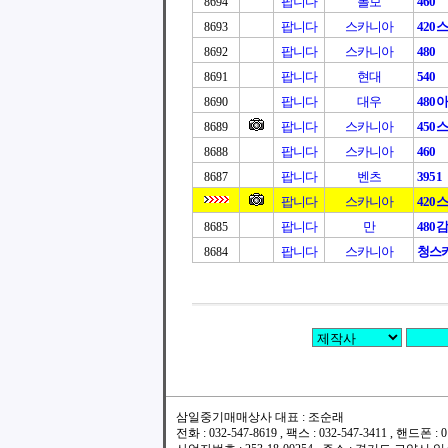
팝니다
볼보
460
8694
팝니다
스카니아
420
8693
팝니다
스카니아
480
8692
팝니다
현대
540
8691
팝니다
대우
480
8690
팝니다
스카니아
450
8689
팝니다
스카니아
460
8688
팝니다
벤츠
3951
8687
팝니다
스카니아
420
팝니다
만
480
8685
팝니다
스카니아
청스카
8684
삼일중기매매상사 대표 : 조순래
전화 : 032-547-8619 , 팩스 : 032-547-3411 , 핸드폰