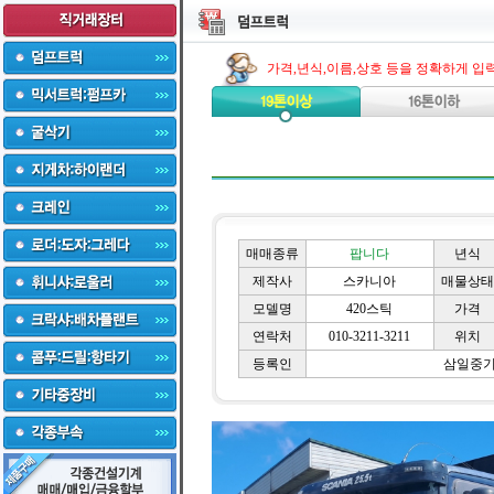
가격,년식,이름,상호 등을 정확하게 입
매매종류
팝니다
년식
제작사
스카니아
매물상태
모델명
420스틱
가격
연락처
010-3211-3211
위치
등록인
삼일중