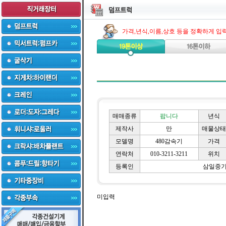
가격,년식,이름,상호 등을 정확하게 입
매매종류
팝니다
년식
제작사
만
매물상태
모델명
480감속기
가격
연락처
010-3211-3211
위치
등록인
삼일중
미입력