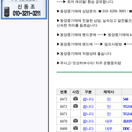
===▶ 최저 캐피탈/ 환승 공유합니다.
▶동양중기매매 상담문의: ☎ 010- 8200- 9091 / ☎ 01
▶동양중기매매 친절한 상담, 실속있고 알찬물건
신속한 처리를 돕겠습니다.
▶동양중기매매 핸드폰에 ===▶ 동양중기매매.kr
▶동양중기매매 밴드에 ===▶ 덤프사랑방 ◀==
▶동양중기매매 차량상태 좋습니다.
▶무사고/ 밋션하부수리/ 차주 운행중차량
번호
사진
구분
제작사
팝니다
만
540
8473
팝니다
만
TGS4
8472
팝니다
만
TGS4
8471
팝니다
대우
프리마
8470
팝니다
대우
DDC
8469