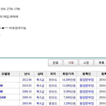
0- 2759- 1700
의 매입,매매에
 ◀=== 바로검색가능
=
모델명
년식
상태
위치
희망가격
등록인
등
동양문부장
2012.06
특A급
전라도
14,300만원
2016.
40
동양문부장
2010.05
특A급
전라도
11,600만원
2016.
40
동양문부장
2008.10
특A급
전라도
9,500만원
2016.
430
동양문부장
2009.10
특A급
전라도
7,000만원
2016.
동양문부장
2003.06
특A급
충청도
3,200만원
2016.