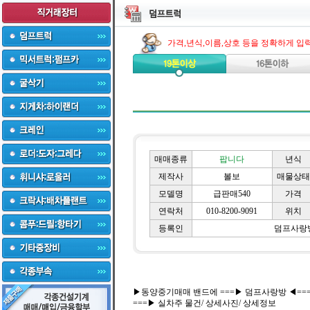
가격,년식,이름,상호 등을 정확하게 입
매매종류
팝니다
년식
제작사
볼보
매물상태
모델명
급판매540
가격
연락처
010-8200-9091
위치
등록인
덤프사랑
▶동양중기매매 밴드에 ===▶ 덤프사랑방 ◀==
===▶ 실차주 물건/ 상세사진/ 상세정보