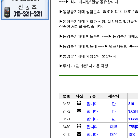
===▶ 최저 캐피탈/ 환승 공유합니다.
▶동양중기매매 상담문의: ☎ 010- 8200- 9091 / ☎ 01
▶동양중기매매 친절한 상담, 실속있고 알찬물건
신속한 처리를 돕겠습니다.
▶동양중기매매 핸드폰에 ===▶ 동양중기매매.kr
▶동양중기매매 밴드에 ===▶ 덤프사랑방 ◀==
▶동양중기매매 차량상태 좋습니다.
▶무사고/ 관리됨/ 자가용 차량
번호
사진
구분
제작사
팝니다
만
540
8473
팝니다
만
TGS4
8472
팝니다
만
TGS4
8471
팝니다
대우
프리마
8470
팝니다
대우
DDC
8469