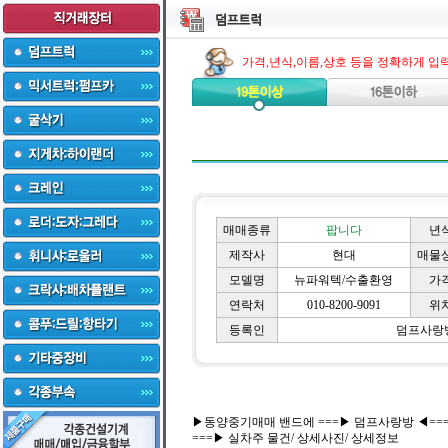
가격,년식,이름,상호 등을 정확하게 입
매매종류
팝니다
년
제작사
현대
매물
모델명
뉴파워텍/수출환영
가
연락처
010-8200-9091
위
등록인
덤프사랑
▶동양중기매매 밴드에 ===▶ 덤프사랑방 ◀==
===▶ 실차주 물건/ 상세사진/ 상세정보