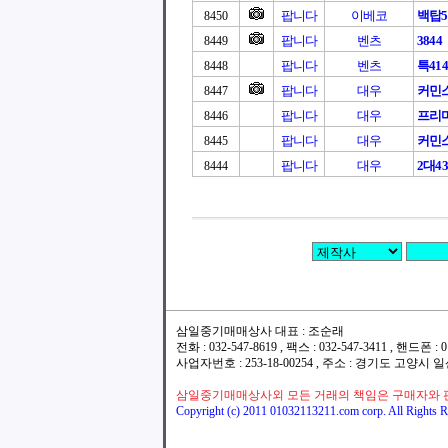
팝니다
이베코
백탑5
8450
팝니다
벤츠
3844
8449
팝니다
벤츠
특414
8448
팝니다
대우
커민스
8447
팝니다
대우
프리마
8446
팝니다
대우
커민스
8445
팝니다
대우
2대4
8444
삼일중기매매상사 대표 : 조순래
전화 : 032-547-8619 , 팩스 : 032-547-3411 , 핸드폰
사업자번호 : 253-18-00254 , 주소 : 경기도 고양시
삼일중기매매상사외 모든 거래의 책임은 구매자와 
Copyright (c) 2011 01032113211.com corp. All Rights R