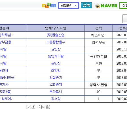
망분야
업체/구직자명
경력
등록
차주님..
(주)한솔산업
최소10년..
2023.0
할부금융
모든종합할부
업력무관
2017.0
캐피탈
권팀장
.
2016.1
캐피탈
동양캐피탈
동양캐피탈
2016.0
캐피탈
권팀장
무관
2013.0
융안내
조항범
무
2013.0
대공사전문
건설중기
무
2013.0
전기사
3211중기
경력자 환영
2012.0
신용대출)
론파트너
00
2012.0
최저이..
김소장
1
2012.0
[이전]
1
2
[다음]