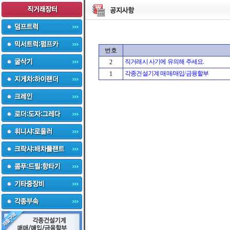
번호
직거래시 사기에 유의해 주세요.
2
각종건설기계 매매/매입/금융할부
1